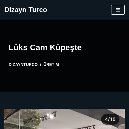
Dizayn Turco
İçeriğe
geç
Lüks Cam Küpeşte
DIZAYNTURCO
ÜRETIM