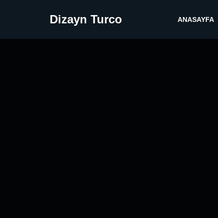
Dizayn Turco
ANASAYFA
İçeriğe
geç