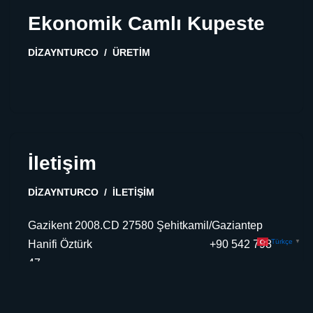
Ekonomik Camlı Kupeste
DIZAYNTURCO
ÜRETIM
İletişim
DIZAYNTURCO
İLETIŞIM
Gazikent 2008.CD 27580 Şehitkamil/Gaziantep
Türkçe
Hanifi Öztürk +90 542 798
▼
47…